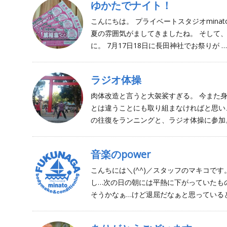
ゆかたでナイト！
こんにちは。 プライベートスタジオmina
夏の雰囲気がましてきましたね。 そして
に。 7月17日18日に長田神社でお祭りが …
ラジオ体操
肉体改造と言うと大袈裟すぎる。 今また
とは違うことにも取り組まなければと思い
の往復をランニングと、ラジオ体操に参加。
音楽のpower
こんちには＼(^^)／スタッフのマキコで
し…次の日の朝には平熱に下がっていたも
そうかなぁ…けど退屈だなぁと思っていると