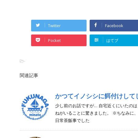
Twitter
Facebook
B!
Pocket
はてブ
-
関連記事
かつてイノシシに餌付けして
少し前のお話ですが… 自宅近くにいたのは
ねがいることに驚きました。 ※ちなみに
日常茶飯事でした