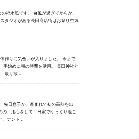
toの福永暁です。 台風が過ぎてからか、
、スタジオがある長田商店街はお祭り空気
身体作りに気合いが入りました。 今まで
、手始めに朝の時間を活用。 長田神社と
 取り敢 …
す。 先日息子が、産まれて初の高熱を出
のの、用心をして１日家でゆっくり過ご
、ナント …