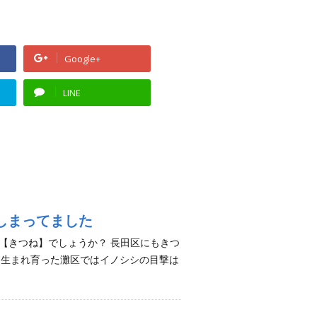
Google+
LINE
しまってました
【きつね】でしょうか？ 長田区にもきつ
、生まれ育った灘区ではイノシシの目撃は