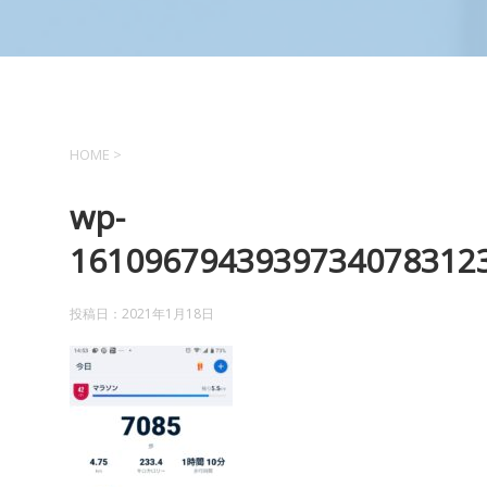
HOME
>
wp-
16109679439397340783123
投稿日：
2021年1月18日