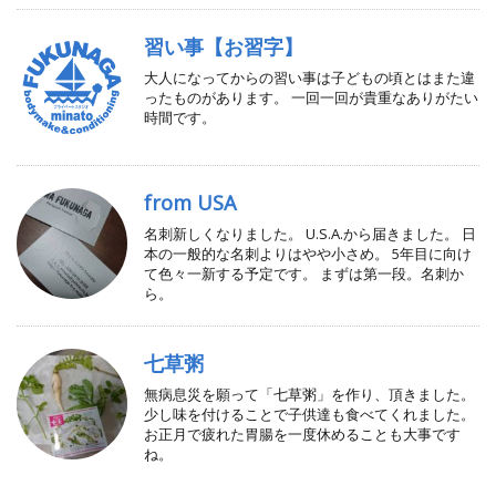
習い事【お習字】
大人になってからの習い事は子どもの頃とはまた違
ったものがあります。 一回一回が貴重なありがたい
時間です。
from USA
名刺新しくなりました。 U.S.A.から届きました。 日
本の一般的な名刺よりはやや小さめ。 5年目に向け
て色々一新する予定です。 まずは第一段。名刺か
ら。
七草粥
無病息災を願って「七草粥」を作り、頂きました。
少し味を付けることで子供達も食べてくれました。
お正月で疲れた胃腸を一度休めることも大事です
ね。