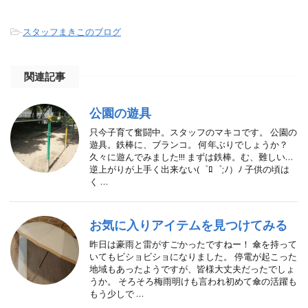
-
スタッフまきこのブログ
関連記事
公園の遊具
只今子育て奮闘中。スタッフのマキコです。 公園の
遊具。鉄棒に、ブランコ。 何年ぶりでしょうか？
久々に遊んでみました!!! まずは鉄棒。む、難しい…
逆上がりが上手く出来ない(゜ﾛ゜;ﾉ）ﾉ 子供の頃は
く …
お気に入りアイテムを見つけてみる
昨日は豪雨と雷がすごかったですねー！ 傘を持って
いてもビショビショになりました。 停電が起こった
地域もあったようですが、皆様大丈夫だったでしょ
うか。 そろそろ梅雨明けも言われ初めて傘の活躍も
もう少しで …