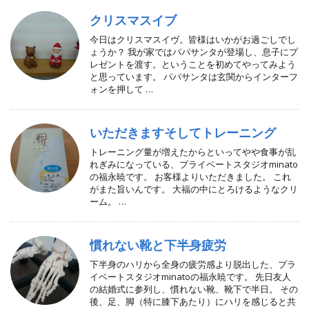
クリスマスイブ
今日はクリスマスイヴ。皆様はいかがお過ごしでし
ょうか？ 我が家ではパパサンタが登場し、息子にプ
レゼントを渡す。ということを初めてやってみよう
と思っています。 パパサンタは玄関からインターフ
ォンを押して …
いただきますそしてトレーニング
トレーニング量が増えたからといってやや食事が乱
れぎみになっている、プライベートスタジオminato
の福永暁です。 お客様よりいただきました。 これ
がまた旨いんです。 大福の中にとろけるようなクリ
ーム。 …
慣れない靴と下半身疲労
下半身のハリから全身の疲労感より脱出した、プラ
イベートスタジオminatoの福永暁です。 先日友人
の結婚式に参列し、慣れない靴、靴下で半日。 その
後、足、脚（特に膝下あたり）にハリを感じると共