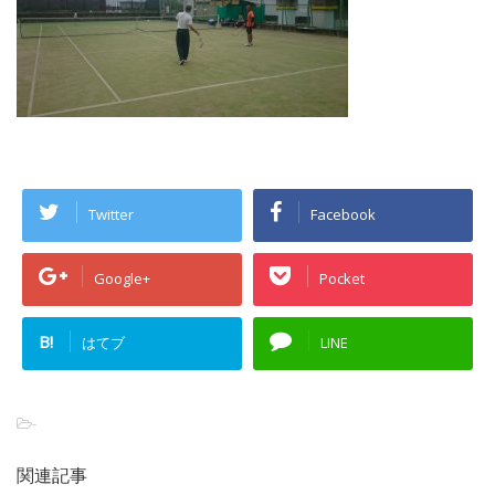
Twitter
Facebook
Google+
Pocket
B!
はてブ
LINE
-
関連記事