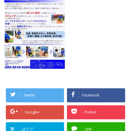
Twitter
Facebook
Google+
Pocket
B!
はてブ
LINE