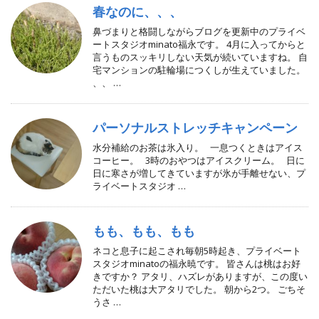
春なのに、、、
鼻づまりと格闘しながらブログを更新中のプライベ
ートスタジオminato福永です。 4月に入ってからと
言うものスッキリしない天気が続いていますね。 自
宅マンションの駐輪場につくしが生えていました。
、、 …
パーソナルストレッチキャンペーン
水分補給のお茶は氷入り。 一息つくときはアイス
コーヒー。 3時のおやつはアイスクリーム。 日に
日に寒さが増してきていますが氷が手離せない、プ
ライベートスタジオ …
もも、もも、もも
ネコと息子に起こされ毎朝5時起き、プライベート
スタジオminatoの福永暁です。 皆さんは桃はお好
きですか？ アタリ、ハズレがありますが、この度い
ただいた桃は大アタリでした。 朝から2つ。 ごちそ
うさ …