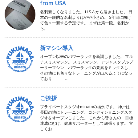
from USA
名刺新しくなりました。 U.S.A.から届きました。 日
本の一般的な名刺よりはやや小さめ。 5年目に向け
て色々一新する予定です。 まずは第一段。名刺か
ら。
新マシン導入
オープン以来のパワーラックを新調しました。 マル
チスミスマシン。 スミスマシン、アジャスタブルプ
ーリーマシン、パワーラックの要素をミックスし、
その他にも色々なトレーニングが出来るようになっ
ており、、、 …
ご挨拶
プライベートスタジオminatoの福永です。 神戸は
長田の地にトレーニング、コンディショニングスタ
ジオをオープンしました。 これから皆さんの、目標
達成にむけ、健康サポーターとして頑張ります。 宜
しくお …