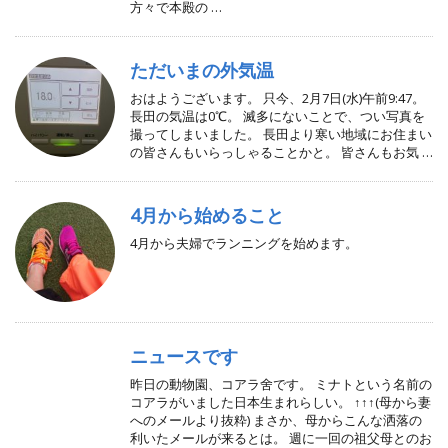
方々で本殿の …
ただいまの外気温
おはようございます。 只今、2月7日(水)午前9:47。
長田の気温は0℃。 滅多にないことで、つい写真を
撮ってしまいました。 長田より寒い地域にお住まい
の皆さんもいらっしゃることかと。 皆さんもお気 …
4月から始めること
4月から夫婦でランニングを始めます。
ニュースです
昨日の動物園、コアラ舍です。 ミナトという名前の
コアラがいました日本生まれらしい。 ↑↑↑(母から妻
へのメールより抜粋) まさか、母からこんな洒落の
利いたメールが来るとは。 週に一回の祖父母とのお