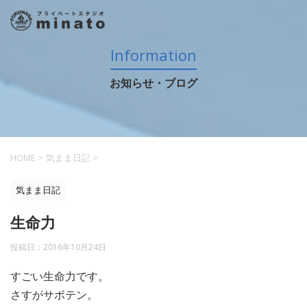
Information
お知らせ・ブログ
HOME
>
気まま日記
>
気まま日記
生命力
投稿日：
2016年10月24日
すごい生命力です。
さすがサボテン。