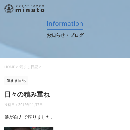
Information
お知らせ・ブログ
HOME
>
気まま日記
>
気まま日記
日々の積み重ね
投稿日：
2016年11月7日
娘が自力で座りました。