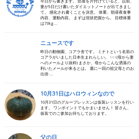
今日から書きます。 部屋を片付けていると、以前、
妻が5日だけ書いたダイエットノートが出てきまし
て。 感化され書くことを決意。 体重、朝昼夜食事
内容、運動内容。 まずは現状把握から。 目標体重
は73kg …
ニュースです
昨日の動物園、コアラ舍です。 ミナトという名前の
コアラがいました日本生まれらしい。 ↑↑↑(母から妻
へのメールより抜粋) まさか、母からこんな洒落の
利いたメールが来るとは。 週に一回の祖父母とのお
出掛 …
10月31日はハロウィンなので
10月31日のグループレッスンは仮装レッスンを行い
ます。 ワンポイントでもかまいません！ 皆さん、
仮装でのご参加お待ちしております。
父の日