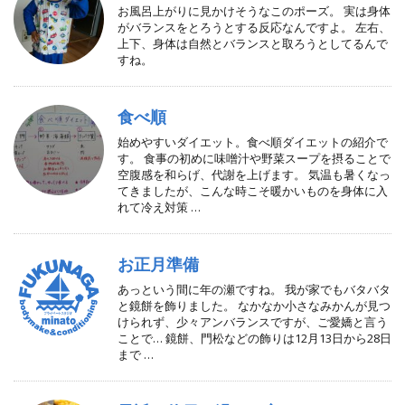
お風呂上がりに見かけそうなこのポーズ。 実は身体
がバランスをとろうとする反応なんですよ。 左右、
上下、身体は自然とバランスと取ろうとしてるんで
すね。
食べ順
始めやすいダイエット。食べ順ダイエットの紹介で
す。 食事の初めに味噌汁や野菜スープを摂ることで
空腹感を和らげ、代謝を上げます。 気温も暑くなっ
てきましたが、こんな時こそ暖かいものを身体に入
れて冷え対策 …
お正月準備
あっという間に年の瀬ですね。 我が家でもバタバタ
と鏡餅を飾りました。 なかなか小さなみかんが見つ
けられず、少々アンバランスですが、ご愛嬌と言う
ことで… 鏡餅、門松などの飾りは12月13日から28日
まで …