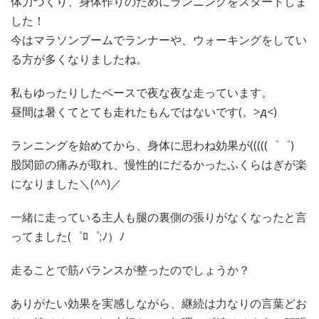
体力づくり、身体作りのためにランニングをスタートしま
した！
今はマラソンブームでランナーや、ウォーキングをしてい
る方が多くなりましたね。
私もゆったりしたペースで夜な夜な走っています。
昼間は暑くてとても走れたもんではないです(。>д<)
ランニングを始めてから、身体に思わね効果が(((((゜゜)
股関節の痛みが取れ、慢性的にだるかったふくらはぎが楽
になりました＼(^^)／
一緒に走っている主人も腿の裏側の張りがなくなったと言
ってました(゜ﾛ゜;ﾉ）ﾉ
走ることで筋バランスが整ったのでしょうか？
ありがたい効果を実感しながら、継続は力なりの言葉どお