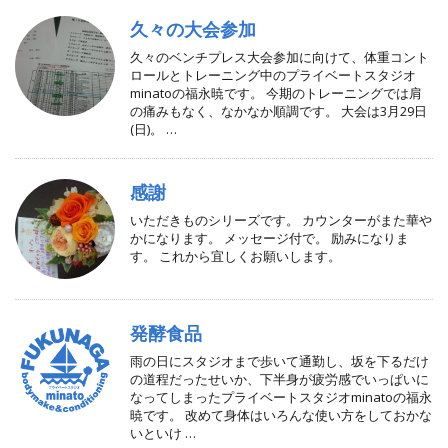
久々の大会参加
久々のベンチプレス大会参加に向けて、体重コント
ロールとトレーニング中のプライベートスタジオ
minatoの福永暁です。 今期のトレーニングでは肩
の痛みもなく、なかなか順調です。 大会は3月29日
(日)。 …
感謝
いただきものシリーズです。 カウンターがまた華や
かになります。 メッセージ付で。 励みになりま
す。 これから宜しくお願いします。
発酵食品
雨の日にスタジオまで歩いて通勤し、坂を下るだけ
の道程だったせいか、下半身が疲労感でいっぱいに
なってしまったプライベートスタジオminatoの福永
暁です。 改めて身体はいろんな使い方をしておかな
いといけ …