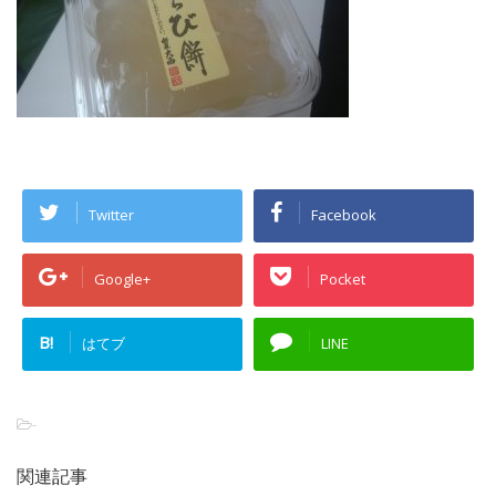
Twitter
Facebook
Google+
Pocket
B!
はてブ
LINE
-
関連記事