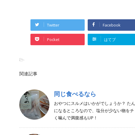
Twitter
Facebook
B!
Pocket
はてブ
-
関連記事
同じ食べるなら
おやつにスルメはいかがでしょうか？ た
になるところなので、塩分が少ない物をチ
く噛んで満腹感もUP！