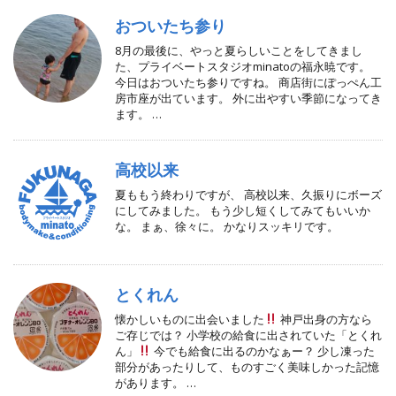
おついたち参り
8月の最後に、やっと夏らしいことをしてきまし
た、プライベートスタジオminatoの福永暁です。
今日はおついたち参りですね。 商店街にぽっぺん工
房市座が出ています。 外に出やすい季節になってき
ます。 …
高校以来
夏ももう終わりですが、 高校以来、久振りにボーズ
にしてみました。 もう少し短くしてみてもいいか
な。 まぁ、徐々に。 かなりスッキリです。
とくれん
懐かしいものに出会いました
神戸出身の方なら
ご存じでは？ 小学校の給食に出されていた「とくれ
ん」
今でも給食に出るのかなぁー？ 少し凍った
部分があったりして、ものすごく美味しかった記憶
があります。 …