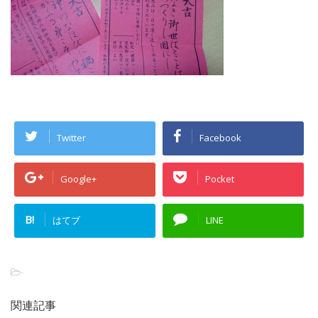
Twitter
Facebook
Google+
Pocket
B!
はてブ
LINE
-
関連記事