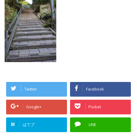
Twitter
Facebook
Google+
Pocket
B!
はてブ
LINE