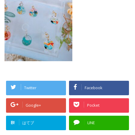
Twitter
Facebook
Google+
Pocket
B!
はてブ
LINE