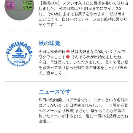
【目標の木】 スタジオ入り口に目標を書いて貼り出
しました。 私の目標は7月31日までにマイナス5
㎏。 その為にまずはお菓子をやめます！ 貼り出す
ことにより、自分へのモチベーション維持に繋がり
そうです！ …
秋の味覚
今日は秋分の日
秋は大好きな果物がたくさんで
ワクワクします
そろそろ柿が出始めましたね。
今日、早速買って、いただきました。 長くて暑い夏
を頑張って乗り切った御自身の身体をしっかり褒め
て、癒やして …
ニュースです
昨日の動物園、コアラ舍です。 ミナトという名前の
コアラがいました日本生まれらしい。 ↑↑↑(母から妻
へのメールより抜粋) まさか、母からこんな洒落の
利いたメールが来るとは。 週に一回の祖父母とのお
出掛 …