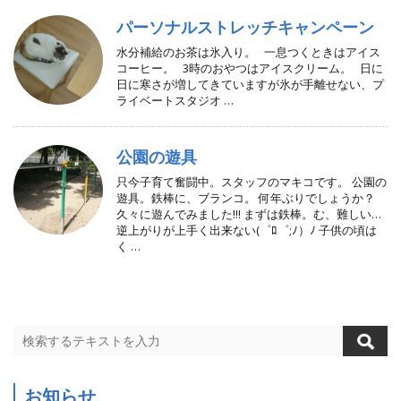
パーソナルストレッチキャンペーン
水分補給のお茶は氷入り。 一息つくときはアイス
コーヒー。 3時のおやつはアイスクリーム。 日に
日に寒さが増してきていますが氷が手離せない、プ
ライベートスタジオ …
公園の遊具
只今子育て奮闘中。スタッフのマキコです。 公園の
遊具。鉄棒に、ブランコ。 何年ぶりでしょうか？
久々に遊んでみました!!! まずは鉄棒。む、難しい…
逆上がりが上手く出来ない(゜ﾛ゜;ﾉ）ﾉ 子供の頃は
く …
お知らせ