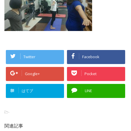
Twitter
Facebook
Google+
Pocket
B!
はてブ
LINE
-
関連記事