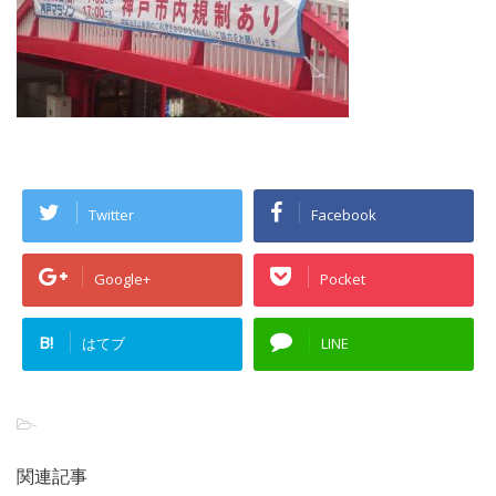
Twitter
Facebook
Google+
Pocket
B!
はてブ
LINE
-
関連記事