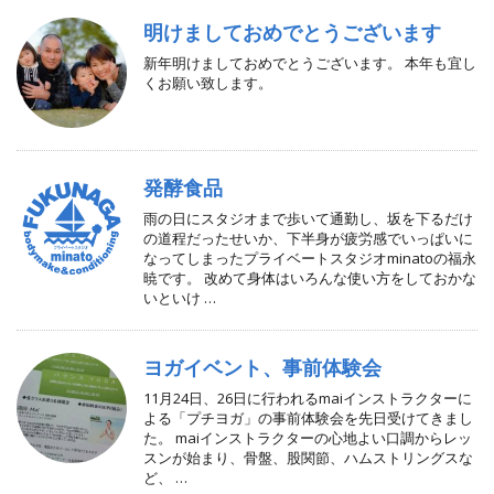
明けましておめでとうございます
新年明けましておめでとうございます。 本年も宜し
くお願い致します。
発酵食品
雨の日にスタジオまで歩いて通勤し、坂を下るだけ
の道程だったせいか、下半身が疲労感でいっぱいに
なってしまったプライベートスタジオminatoの福永
暁です。 改めて身体はいろんな使い方をしておかな
いといけ …
ヨガイベント、事前体験会
11月24日、26日に行われるmaiインストラクターに
よる「プチヨガ」の事前体験会を先日受けてきまし
た。 maiインストラクターの心地よい口調からレッ
スンが始まり、骨盤、股関節、ハムストリングスな
ど、 …