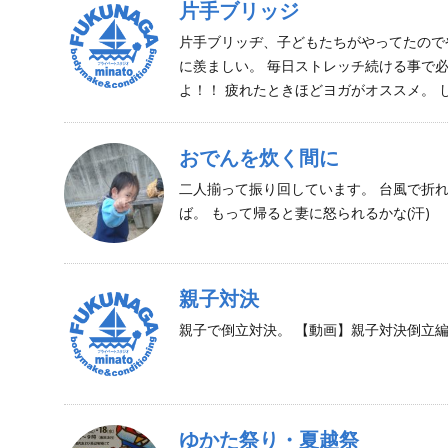
片手ブリッジ
片手ブリッヂ、子どもたちがやってたので
に羨ましい。 毎日ストレッチ続ける事で
よ！！ 疲れたときほどヨガがオススメ。 し
おでんを炊く間に
二人揃って振り回しています。 台風で折
ば。 もって帰ると妻に怒られるかな(汗)
親子対決
親子で倒立対決。 【動画】親子対決倒立編
ゆかた祭り・夏越祭