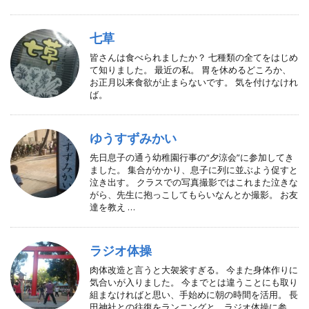
七草
皆さんは食べられましたか？ 七種類の全てをはじめ
て知りました。 最近の私。 胃を休めるどころか、
お正月以来食欲が止まらないです。 気を付けなけれ
ば。
ゆうすずみかい
先日息子の通う幼稚園行事の“夕涼会”に参加してき
ました。 集合がかかり、息子に列に並ぶよう促すと
泣き出す。 クラスでの写真撮影ではこれまた泣きな
がら、先生に抱っこしてもらいなんとか撮影。 お友
達を教え …
ラジオ体操
肉体改造と言うと大袈裟すぎる。 今また身体作りに
気合いが入りました。 今までとは違うことにも取り
組まなければと思い、手始めに朝の時間を活用。 長
田神社との往復をランニングと、ラジオ体操に参