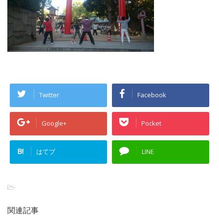
Twitter
Facebook
Google+
Pocket
B!
はてブ
LINE
-
関連記事